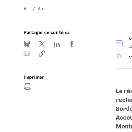
A
A
-
+
Partager ce contenu
v
1
V
Imprimer
Le ré
reche
Borde
Accou
Montré