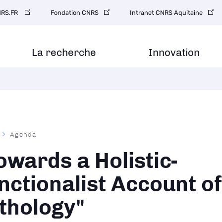
gation
RS.FR
Fondation CNRS
Intranet CNRS Aquitaine
ondaire
La recherche
Innovation
Agenda
ane
owards a Holistic-
nctionalist Account of
thology"