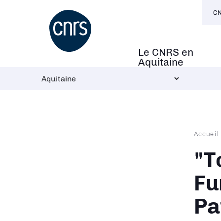
Navi
Aller
CN
sec
au
contenu
principal
Le CNRS en
Navigation
Aquitaine
principale
Fil
Accueil
d'Ari
"T
Fu
Pa