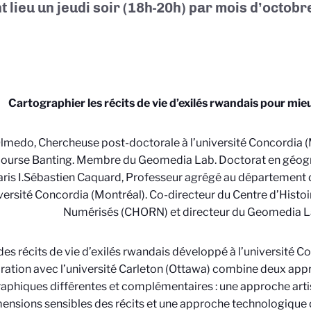
t lieu un jeudi soir (18h-20h) par mois d’octobr
Cartographier les récits de v
ie d’exilés rwandais pour mie
Olmedo, Chercheuse post
-
doctorale à l’université Concordia 
ourse Banting. Membre du Geomedia
Lab. Doctorat en géogr
ris I.
Sébastien Caquard, Professeur agrégé au département 
iversité Concordia
(Montréal). Co
-
directeur du Centre d’Histoi
Numérisé
s
(
CHORN
) et directeur
du
Geomedia L
 des récits de vie d’exilés rwandais développé à l’université 
ration avec l’université Carleton (
Ottawa) combine deux app
raphiques
différentes
et
complémentaires : une approche arti
mensions
sensibles
des
récits et une approche technologique q