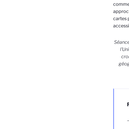
comme
appro
cartes
access
Séanc
l’Un
cro
géog
–