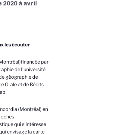
e 2020 à avril
ux les écouter
(Montréal)
financée par
aphie de l'université
de géographie de
re Orale et de Récits
ab
.
Concordia (Montréal) en
roches
stique qui
s’intéresse
ui envisage la carte