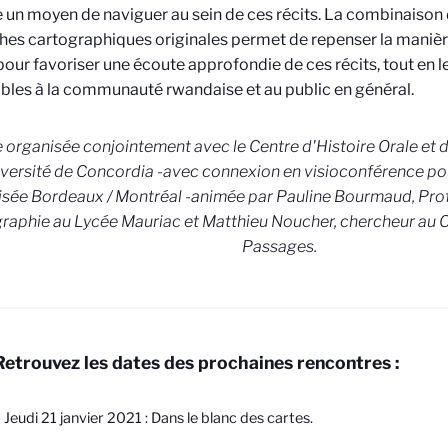
 un moyen de
naviguer
au
sein
de
ces
récits
.
La
combinaison
ches
cartographiques
originales
permet de repenser la manièr
pour favoriser une
écoute approfondie de ces récits, tout en l
ibles à la communauté rwandaise
et au public en géné
ral.
e
organisée conjointement avec le Centre d'Histoire Orale et 
iversité de Concordia
-
avec connexion en visioconférence po
isée Bordeaux / Montréal
-
a
nimée par Pauline
Bourmaud,
Prof
raphie au Lycée Mauriac et Matthieu Noucher, chercheur au
Passages.
Retrouvez les dates des prochaines rencontres :
 Jeudi 21 janvier 2021 : Dans le blanc des cartes.