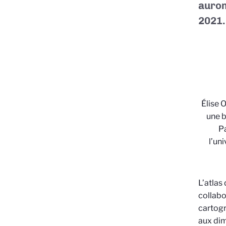
auron
2021.
Élise 
une
b
Pa
l’un
L’atlas
collabo
cartog
aux di