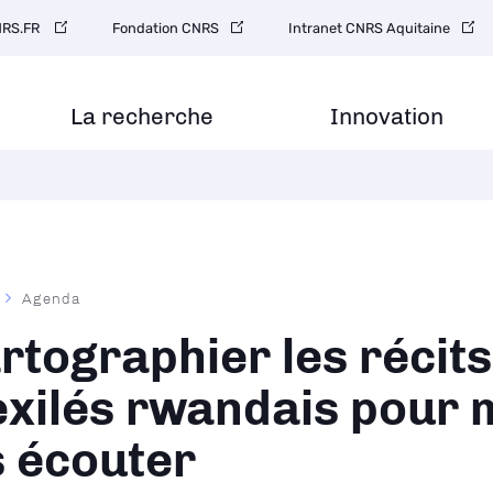
gation
RS.FR
Fondation CNRS
Intranet CNRS Aquitaine
ondaire
La recherche
Innovation
Agenda
ane
rtographier les récits
exilés rwandais pour 
s écouter