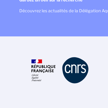
Découvrez les actualités de la Délégation Aq
Gestion des cookies
La politique de gestion des cookies
du CNRS est élaborée en adéquation
avec sa mission de recherche
scientifique. Ce site vous donne l’information sur les cookies
qu’il utilise et le contrôle de ceux non nécessaires à son
fonctionnement et son amélioration.
Lire la politique de confidentialité
Consentements certifiés par
Non merci
Je choisis
OK pour moi