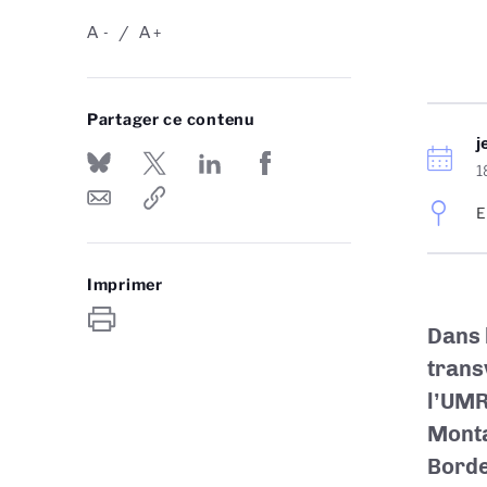
A
A
-
+
Partager ce contenu
j
1
E
Imprimer
Dans 
tran
l’
UMR
Mont
Bord