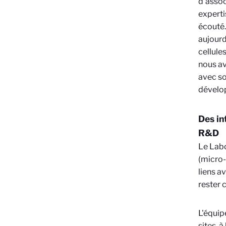
d’assoc
expertis
écouté.
aujourd
cellule
nous av
avec so
dévelop
Des in
R&D
Le Labo
(micro-
liens a
rester 
L'équip
sites, 