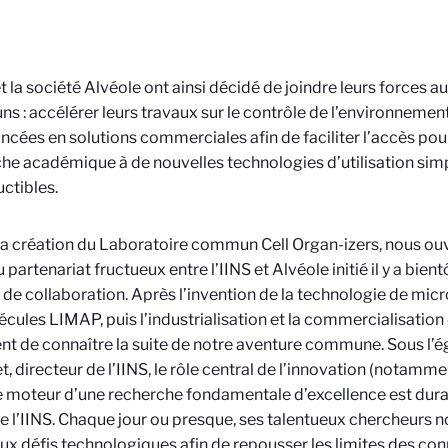
et la société Alvéole ont ainsi décidé de joindre leurs forces a
 : accélérer leurs travaux sur le contrôle de l’environnement 
ncées en solutions commerciales afin de faciliter l’accès pour
he académique à de nouvelles technologies d’utilisation simpl
ctibles.
la création du Laboratoire commun Cell Organ-izers, nous ou
partenariat fructueux entre l’IINS et Alvéole initié il y a bient
 de collaboration. Après l’invention de la technologie de mic
cules LIMAP, puis l’industrialisation et la commercialisation 
nt de connaître la suite de notre aventure commune. Sous l’é
, directeur de l’IINS, le rôle central de l’innovation (notamm
oteur d’une recherche fondamentale d’excellence est dura
e l’IINS. Chaque jour ou presque, ses talentueux chercheurs 
x défis technologiques afin de repousser les limites des co