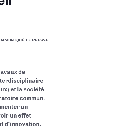
ll
MMUNIQUÉ DE PRESSE
ravaux de
terdisciplinaire
x) et la société
oratoire commun.
limenter un
oir un effet
et d’innovation.