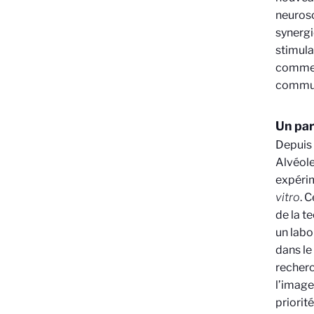
neurosc
synerg
stimula
commerc
commu
Un par
Depuis 
Alvéole
expérim
vitro
. 
de la t
un labo
dans l
recherc
l’image
priorit