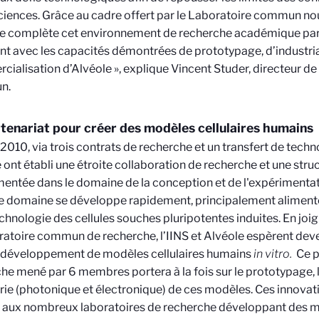
iences. Grâce au cadre offert par le Laboratoire commun no
ie complète cet environnement de recherche académique par
nt avec les capacités démontrées de prototypage, d’industria
ialisation d’Alvéole », explique Vincent Studer, directeur de
n.
tenariat pour créer des modèles cellulaires humains
2010, via trois contrats de recherche et un transfert de technol
 ont établi une étroite collaboration de recherche et une stru
entée dans le domaine de la conception et de l'expériment
Ce domaine se développe rapidement, principalement alimenté
echnologie des cellules souches pluripotentes induites. En joi
ratoire commun de recherche, l’IINS et Alvéole espèrent deve
e développement de modèles cellulaires humains
in vitro.
Ce p
he mené par 6 membres portera à la fois sur le prototypage, 
rie (photonique et électronique) de ces modèles. Ces innovat
é aux nombreux laboratoires de recherche développant des m