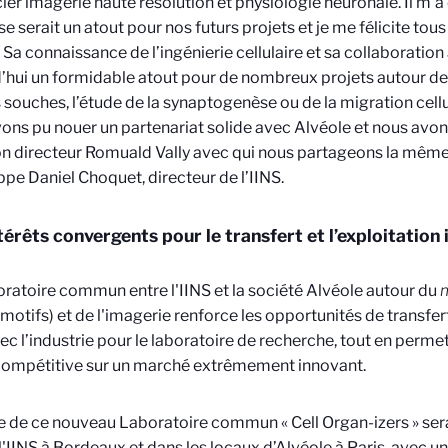
ier imagerie haute résolution et physiologie neuronale. Il m’
e serait un atout pour nos futurs projets et je me félicite tous 
 Sa connaissance de l’ingénierie cellulaire et sa collaboratio
’hui un formidable atout pour de nombreux projets autour de l
s souches, l’étude de la synaptogenèse ou de la migration cellu
ons pu nouer un partenariat solide avec Alvéole et nous avon
n directeur Romuald Vally avec qui nous partageons la même v
pe Daniel Choquet, directeur de l’IINS.
térêts convergents pour le transfert et l’exploitation i
ratoire commun entre l'IINS et la société Alvéole autour du
m
motifs) et de l'imagerie renforce les opportunités de transfer
vec l’industrie pour le laboratoire de recherche, tout en permet
compétitive sur un marché extrêmement innovant.
e de ce nouveau Laboratoire commun « Cell Organ-izers
»
ser
à l'IINS à Bordeaux et dans les locaux d’Alvéole à Paris, avec u