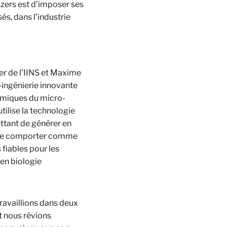
zers est d’imposer ses
és, dans l’industrie
r de l’IINS et Maxime
-ingénierie innovante
imiques du micro-
tilise la technologie
ettant de générer en
t se comporter comme
 fiables pour les
 en biologie
travaillions dans deux
et nous rêvions