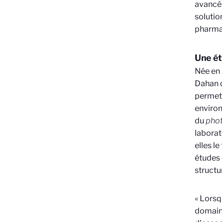
avancés
solutio
pharma
Une ét
Née en 
Dahan d
permett
environ
du
pho
laborat
elles l
études 
structu
« Lorsq
domaine