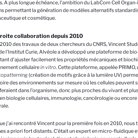
. A plus longue échéance, l’ambition du LabCom Cell Organ-i
ns permettant la génération de modèles alternatifs standardis
ceutique et cosmétique.
roite collaboration depuis 2010
2010 des travaux de deux chercheurs du CNRS, Vincent Stude
e l’Institut Curie, Alvéole a développé une plateforme de bio
ant d’ajuster facilement les propriétés mécaniques et bioch
nement cellulaire
in vitro
. Cette plateforme, appelée PRIMO, u
topatterning
(création de motifs grâce à la lumière UV) perm
oire des environnements sur mesure où les cellules peuven
e feraient dans l’organisme, donc plus proches du vivant et plus
en biologie cellulaires, immunologie, cancérologie ou encore
rale.
ue j’ai rencontré Vincent pour la première fois en 2010, nous 
s a priori fort distants. C’était un expert en micro-fluidique 