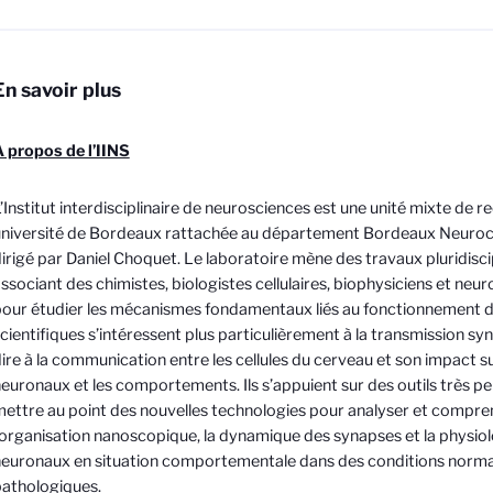
En savoir plus
 propos de l’IINS
’Institut interdisciplinaire de neurosciences est une unité mixte de 
niversité de Bordeaux rattachée au département Bordeaux Neuroca
irigé par Daniel Choquet. Le laboratoire mène des travaux pluridisci
ssociant des chimistes, biologistes cellulaires, biophysiciens et neur
our étudier les mécanismes fondamentaux liés au fonctionnement d
cientifiques s’intéressent plus particulièrement à la transmission sy
ire à la communication entre les cellules du cerveau et son impact s
euronaux et les comportements. Ils s’appuient sur des outils très pe
ettre au point des nouvelles technologies pour analyser et compr
’organisation nanoscopique, la dynamique des synapses et la physiol
euronaux en situation comportementale dans des conditions norma
athologiques.