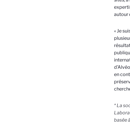
experti
autour 
« Je su
plusieu
résulta
publiqu
interna
d’Alvéo
en cont
préserv
cherche
* La so
Laborat
basée à