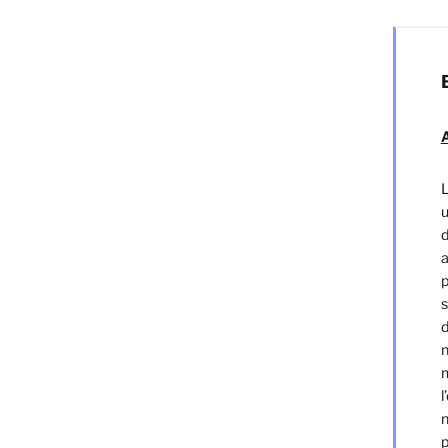
A
L
u
d
a
p
s
d
n
m
l
n
p