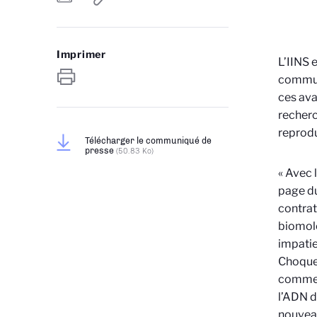
Imprimer
L’IINS 
communs
ces ava
recherc
reprodu
Télécharger le communiqué de
presse
(50.83 Ko)
« Avec 
page du 
contrat
biomolé
impatie
Choquet
comme m
l’ADN d
nouveau