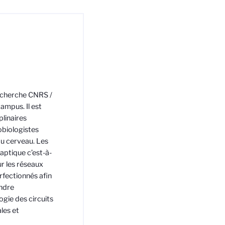
recherche CNRS /
mpus. Il est
plinaires
obiologistes
u cerveau. Les
naptique c’est-à-
ur les réseaux
rfectionnés afin
endre
ogie des circuits
les et