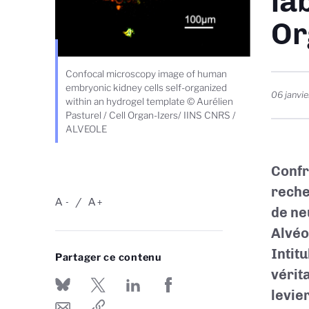
la
Or
Confocal microscopy image of human
embryonic kidney cells self-organized
06 janvi
within an hydrogel template © Aurélien
Pasturel / Cell Organ-Izers/ IINS CNRS /
ALVEOLE
Confr
reche
A
A
-
+
de ne
Alvéo
Intitu
Partager ce contenu
vérit
levie