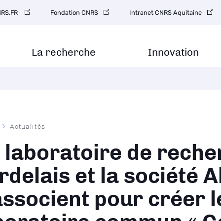
gation
RS.FR
Fondation CNRS
Intranet CNRS Aquitaine
ondaire
La recherche
Innovation
Actualités
ane
 laboratoire de reche
rdelais et la société A
associent pour créer l