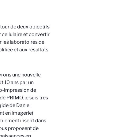
utour de deux objectifs
cellulaire et convertir
 les laboratoires de
ifiée et aux résultats
vrons une nouvelle
ôt 10 ans par un
ro-impression de
de PRIMO, je suis très
gide de Daniel
ent en imagerie)
blement inscrit dans
nous proposent de
nnaissances en