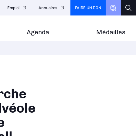
FAIRE UN DON
Emploi
Annuaires
Agenda
Médailles
rche
lvéole
e