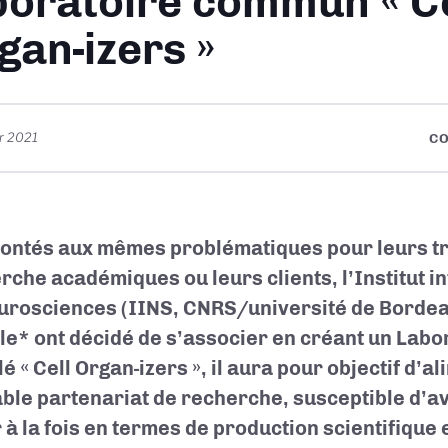
boratoire commun « Ce
gan-izers »
er 2021
CO
ontés aux mêmes problématiques pour leurs t
rche académiques ou leurs clients, l’Institut in
urosciences (IINS, CNRS/université de Bordeau
le* ont décidé de s’associer en créant un Lab
lé « Cell Organ-izers », il aura pour objectif d’a
able partenariat de recherche, susceptible d’av
r à la fois en termes de production scientifique 